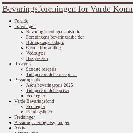
Bevaringsforeningen for Varde Ko
Forside
Foreningen
Bevaringforeningens historie
Foreningens bevaringsarbejder
Høringssager o.lign.
Generalforsamling
Vedtægter
Bestyrelsen
Rosepris
Seneste rosepris
Tidligere uddelte rosepriser
Bevaringspris
Årets bevaringspris 2025
Tidligere uddelte priser
Vedtægter
Varde Bevaringsfond
Vedtægter
Retningslinjer
Fredninger
Bevaringsværdige Bygninger
Arkiv