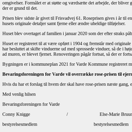
omgivelser. Formålet er at støtte og værdsætte det arbejde, der blive
der er grund til det.
Prisen blev sidste år givet til Frisvadvej 61. Roseprisen gives i år til 
husets originale detaljer samt fjerne eller ændre uheldige tilføjelser.
Huset blev overtaget af familien i januar 2020 som der efter straks på
Huset er registreret til at være opført i 1904 og fremstår med originale
har besluttet at skifte vinduerne ud med sprossede vinduer, så de i høj
ad muren, er blevet fjernet. Renoveringen pågår fortsat, så der er forts
Bygningen er i kommuneplan 2021 for Varde Kommune registreret me
Bevaringsforeningen for Varde vil overrække rose-prisen til ejer
Hvis du har et forslag til hvem der skal have rose-prisen næste gang, 
Med venlig hilsen
Bevaringsforeningen for Varde
Conny Knigge / Else-Marie Bruu
bestyrelsesmedlem bestyrelsesmedlem