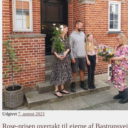
Udgivet
7. august 2023
Rose-prisen overrakt til ejerne af Bastrupsve