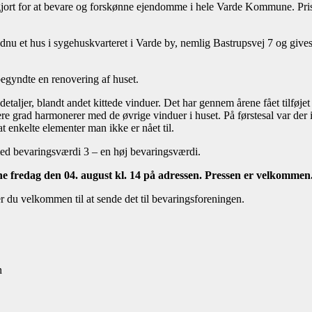
r gjort for at bevare og forskønne ejendomme i hele Varde Kommune. Pri
endnu et hus i sygehuskvarteret i Varde by, nemlig Bastrupsvej 7 og gives t
begyndte en renovering af huset.
 detaljer, blandt andet kittede vinduer. Det har gennem årene fået tilføj
ere grad harmonerer med de øvrige vinduer i huset. På førstesal var der 
at enkelte elementer man ikke er nået til.
d bevaringsværdi 3 – en høj bevaringsværdi.
ne fredag den 04. august kl. 14 på adressen. Pressen er velkommen
er du velkommen til at sende det til bevaringsforeningen.
n