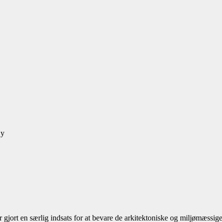
By
r gjort en særlig indsats for at bevare de arkitektoniske og miljømæssi