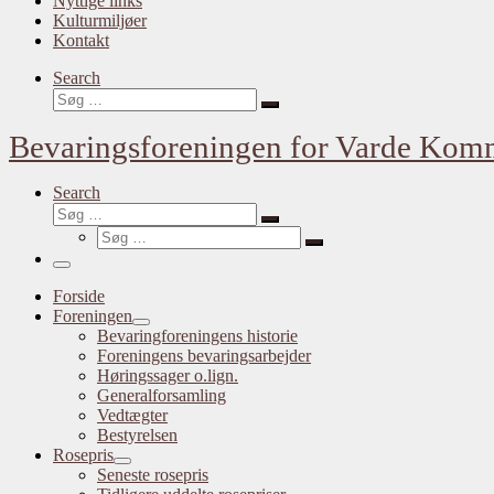
Nyttige links
Kulturmiljøer
Kontakt
Search
Bevaringsforeningen for Varde Ko
Search
Forside
Foreningen
Bevaringforeningens historie
Foreningens bevaringsarbejder
Høringssager o.lign.
Generalforsamling
Vedtægter
Bestyrelsen
Rosepris
Seneste rosepris