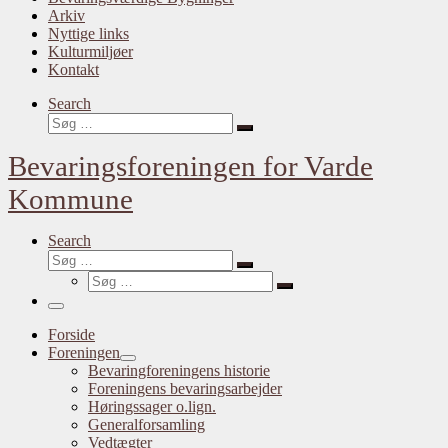
Arkiv
Nyttige links
Kulturmiljøer
Kontakt
Search
Søg
Søg
…
Bevaringsforeningen for Varde
Kommune
Search
Søg
Søg
Søg
…
Søg
…
Menu
Forside
Foreningen
Bevaringforeningens historie
Foreningens bevaringsarbejder
Høringssager o.lign.
Generalforsamling
Vedtægter