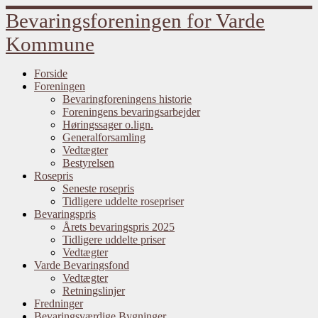
Fortsæt
Bevaringsforeningen for Varde
til
indhold
Kommune
Forside
Foreningen
Bevaringforeningens historie
Foreningens bevaringsarbejder
Høringssager o.lign.
Generalforsamling
Vedtægter
Bestyrelsen
Rosepris
Seneste rosepris
Tidligere uddelte rosepriser
Bevaringspris
Årets bevaringspris 2025
Tidligere uddelte priser
Vedtægter
Varde Bevaringsfond
Vedtægter
Retningslinjer
Fredninger
Bevaringsværdige Bygninger