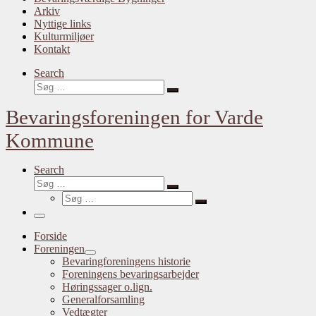
Arkiv
Nyttige links
Kulturmiljøer
Kontakt
Search
Søg
Søg
…
Bevaringsforeningen for Varde
Kommune
Search
Søg
Søg
Søg
…
Søg
…
Menu
Forside
Foreningen
Bevaringforeningens historie
Foreningens bevaringsarbejder
Høringssager o.lign.
Generalforsamling
Vedtægter