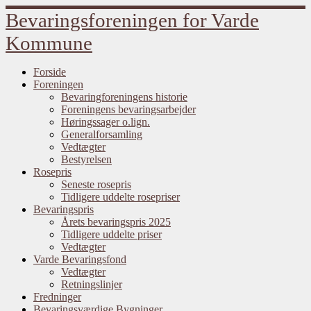
Fortsæt
Bevaringsforeningen for Varde
til
indhold
Kommune
Forside
Foreningen
Bevaringforeningens historie
Foreningens bevaringsarbejder
Høringssager o.lign.
Generalforsamling
Vedtægter
Bestyrelsen
Rosepris
Seneste rosepris
Tidligere uddelte rosepriser
Bevaringspris
Årets bevaringspris 2025
Tidligere uddelte priser
Vedtægter
Varde Bevaringsfond
Vedtægter
Retningslinjer
Fredninger
Bevaringsværdige Bygninger