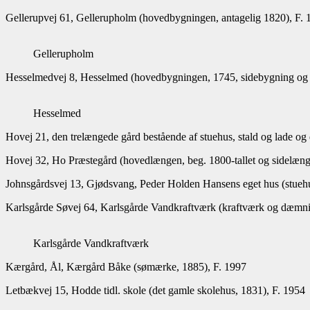
Gellerupvej 61, Gellerupholm (hovedbygningen, antagelig 1820), F. 
Gellerupholm
Hesselmedvej 8, Hesselmed (hovedbygningen, 1745, sidebygning og 
Hesselmed
Hovej 21, den trelængede gård bestående af stuehus, stald og lade o
Hovej 32, Ho Præstegård (hovedlængen, beg. 1800-tallet og sidelænge
Johnsgårdsvej 13, Gjødsvang, Peder Holden Hansens eget hus (stuehu
Karlsgårde Søvej 64, Karlsgårde Vandkraftværk (kraftværk og dæmni
Karlsgårde Vandkraftværk
Kærgård, Ål, Kærgård Båke (sømærke, 1885), F. 1997
Letbækvej 15, Hodde tidl. skole (det gamle skolehus, 1831), F. 1954