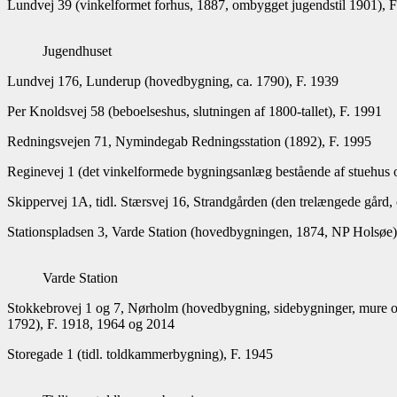
Lundvej 39 (vinkelformet forhus, 1887, ombygget jugendstil 1901), F
Jugendhuset
Lundvej 176, Lunderup (hovedbygning, ca. 1790), F. 1939
Per Knoldsvej 58 (beboelseshus, slutningen af 1800-tallet), F. 1991
Redningsvejen 71, Nymindegab Redningsstation (1892), F. 1995
Reginevej 1 (det vinkelformede bygningsanlæg bestående af stuehus 
Skippervej 1A, tidl. Stærsvej 16, Strandgården (den trelængede gård, 
Stationspladsen 3, Varde Station (hovedbygningen, 1874, NP Holsøe)
Varde Station
Stokkebrovej 1 og 7, Nørholm (hovedbygning, sidebygninger, mure og 
1792), F. 1918, 1964 og 2014
Storegade 1 (tidl. toldkammerbygning), F. 1945