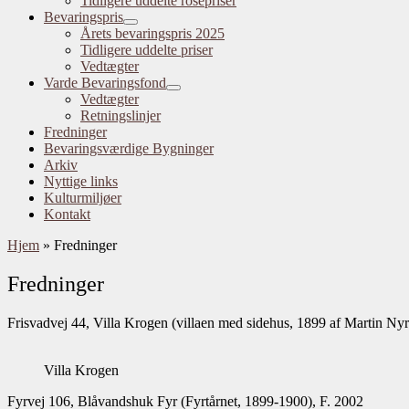
Tidligere uddelte rosepriser
Bevaringspris
Årets bevaringspris 2025
Tidligere uddelte priser
Vedtægter
Varde Bevaringsfond
Vedtægter
Retningslinjer
Fredninger
Bevaringsværdige Bygninger
Arkiv
Nyttige links
Kulturmiljøer
Kontakt
Hjem
»
Fredninger
Fredninger
Frisvadvej 44, Villa Krogen (villaen med sidehus, 1899 af Martin Nyr
Villa Krogen
Fyrvej 106, Blåvandshuk Fyr (Fyrtårnet, 1899-1900), F. 2002