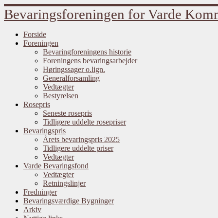
Fortsæt
Bevaringsforeningen for Varde Ko
til
indhold
Forside
Foreningen
Bevaringforeningens historie
Foreningens bevaringsarbejder
Høringssager o.lign.
Generalforsamling
Vedtægter
Bestyrelsen
Rosepris
Seneste rosepris
Tidligere uddelte rosepriser
Bevaringspris
Årets bevaringspris 2025
Tidligere uddelte priser
Vedtægter
Varde Bevaringsfond
Vedtægter
Retningslinjer
Fredninger
Bevaringsværdige Bygninger
Arkiv