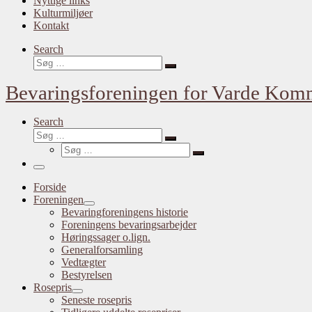
Nyttige links
Kulturmiljøer
Kontakt
Search
Søg
Søg
…
Bevaringsforeningen for Varde Ko
Search
Søg
Søg
Søg
…
Søg
…
Menu
Forside
Foreningen
Bevaringforeningens historie
Foreningens bevaringsarbejder
Høringssager o.lign.
Generalforsamling
Vedtægter
Bestyrelsen
Rosepris
Seneste rosepris