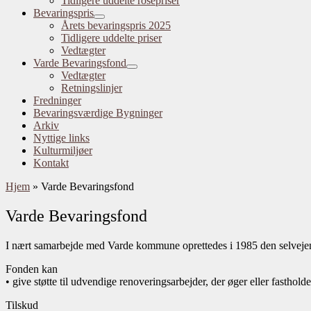
Tidligere uddelte rosepriser
Bevaringspris
Årets bevaringspris 2025
Tidligere uddelte priser
Vedtægter
Varde Bevaringsfond
Vedtægter
Retningslinjer
Fredninger
Bevaringsværdige Bygninger
Arkiv
Nyttige links
Kulturmiljøer
Kontakt
Hjem
»
Varde Bevaringsfond
Varde Bevaringsfond
I nært samarbejde med Varde kommune oprettedes i 1985 den selvejen
Fonden kan
• give støtte til udvendige renoveringsarbejder, der øger eller fastho
Tilskud