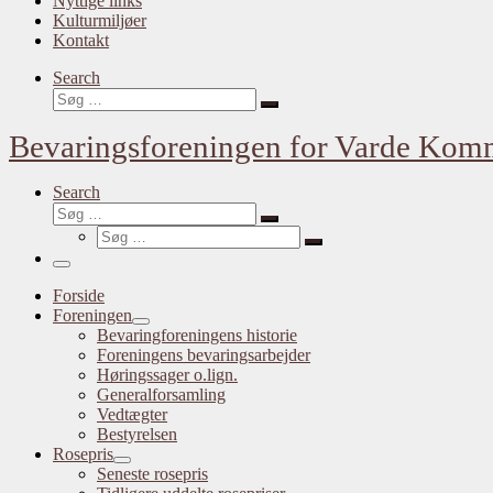
Nyttige links
Kulturmiljøer
Kontakt
Search
Søg
Søg
…
Bevaringsforeningen for Varde Ko
Search
Søg
Søg
Søg
…
Søg
…
Menu
Forside
Foreningen
Bevaringforeningens historie
Foreningens bevaringsarbejder
Høringssager o.lign.
Generalforsamling
Vedtægter
Bestyrelsen
Rosepris
Seneste rosepris