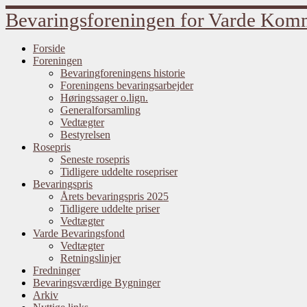
Fortsæt
Bevaringsforeningen for Varde Ko
til
indhold
Forside
Foreningen
Bevaringforeningens historie
Foreningens bevaringsarbejder
Høringssager o.lign.
Generalforsamling
Vedtægter
Bestyrelsen
Rosepris
Seneste rosepris
Tidligere uddelte rosepriser
Bevaringspris
Årets bevaringspris 2025
Tidligere uddelte priser
Vedtægter
Varde Bevaringsfond
Vedtægter
Retningslinjer
Fredninger
Bevaringsværdige Bygninger
Arkiv