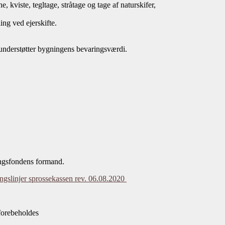
e, kviste, tegltage, stråtage og tage af naturskifer,
ling ved ejerskifte.
m understøtter bygningens bevaringsværdi.
ingsfondens formand.
ngslinjer sprossekassen rev. 06.08.2020
forebeholdes