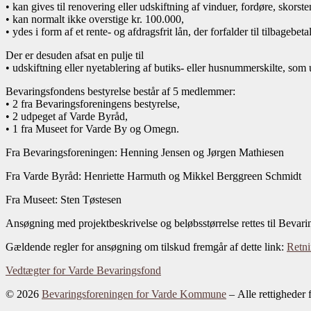
• kan gives til renovering eller udskiftning af vinduer, fordøre, skorsten
• kan normalt ikke overstige kr. 100.000,
• ydes i form af et rente- og afdragsfrit lån, der forfalder til tilbagebeta
Der er desuden afsat en pulje til
• udskiftning eller nyetablering af butiks- eller husnummerskilte, so
Bevaringsfondens bestyrelse består af 5 medlemmer:
• 2 fra Bevaringsforeningens bestyrelse,
• 2 udpeget af Varde Byråd,
• 1 fra Museet for Varde By og Omegn.
Fra Bevaringsforeningen: Henning Jensen og Jørgen Mathiesen
Fra Varde Byråd: Henriette Harmuth og Mikkel Berggreen Schmidt
Fra Museet: Sten Tøstesen
Ansøgning med projektbeskrivelse og beløbsstørrelse rettes til Bevar
Gældende regler for ansøgning om tilskud fremgår af dette link:
Retni
Vedtægter for Varde Bevaringsfond
© 2026
Bevaringsforeningen for Varde Kommune
– Alle rettigheder 