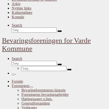
Arkiv
Nyttige links
Kulturmiljøer
Kontakt
Search
Søg
Søg
…
Bevaringsforeningen for Varde
Kommune
Search
Søg
Søg
Søg
…
Søg
…
Menu
Forside
Foreningen
Bevaringforeningens historie
Foreningens bevaringsarbejder
Høringssager o.lign.
Generalforsamling
Vedtægter