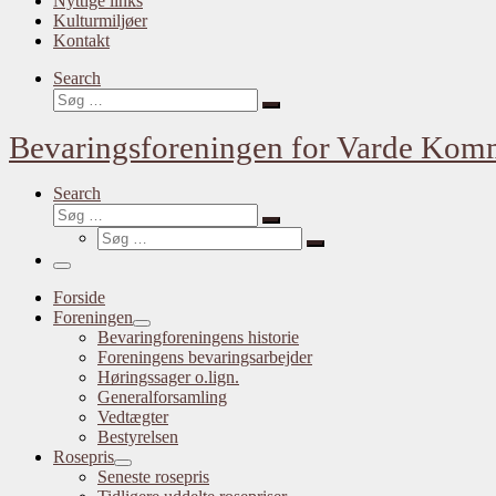
Nyttige links
Kulturmiljøer
Kontakt
Search
Søg
Søg
…
Bevaringsforeningen for Varde Ko
Search
Søg
Søg
Søg
…
Søg
…
Menu
Forside
Foreningen
Bevaringforeningens historie
Foreningens bevaringsarbejder
Høringssager o.lign.
Generalforsamling
Vedtægter
Bestyrelsen
Rosepris
Seneste rosepris