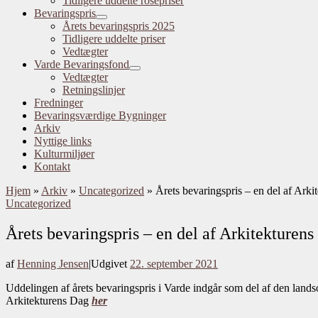
Tidligere uddelte rosepriser
Bevaringspris
Årets bevaringspris 2025
Tidligere uddelte priser
Vedtægter
Varde Bevaringsfond
Vedtægter
Retningslinjer
Fredninger
Bevaringsværdige Bygninger
Arkiv
Nyttige links
Kulturmiljøer
Kontakt
Hjem
»
Arkiv
»
Uncategorized
»
Årets bevaringspris – en del af Ark
Uncategorized
Årets bevaringspris – en del af Arkitekturen
af
Henning Jensen
|
Udgivet
22. september 2021
Uddelingen af årets bevaringspris i Varde indgår som del af den land
Arkitekturens Dag
her