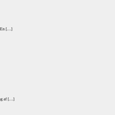
. En […]
ng af […]