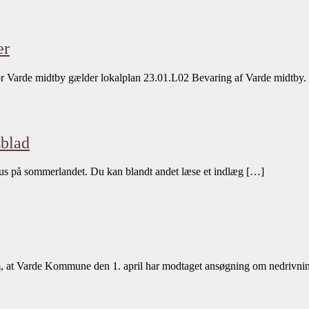
er
r Varde midtby gælder lokalplan 23.01.L02 Bevaring af Varde midtby
blad
s på sommerlandet. Du kan blandt andet læse et indlæg […]
m, at Varde Kommune den 1. april har modtaget ansøgning om nedrivni