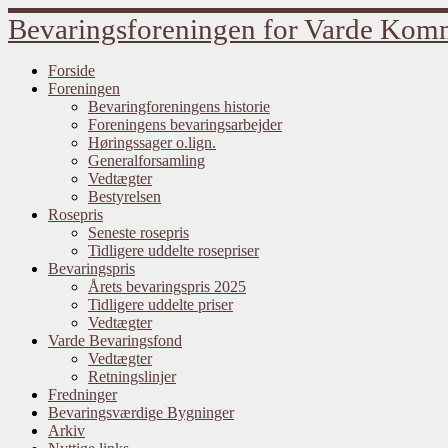
Fortsæt
Bevaringsforeningen for Varde Ko
til
indhold
Forside
Foreningen
Bevaringforeningens historie
Foreningens bevaringsarbejder
Høringssager o.lign.
Generalforsamling
Vedtægter
Bestyrelsen
Rosepris
Seneste rosepris
Tidligere uddelte rosepriser
Bevaringspris
Årets bevaringspris 2025
Tidligere uddelte priser
Vedtægter
Varde Bevaringsfond
Vedtægter
Retningslinjer
Fredninger
Bevaringsværdige Bygninger
Arkiv