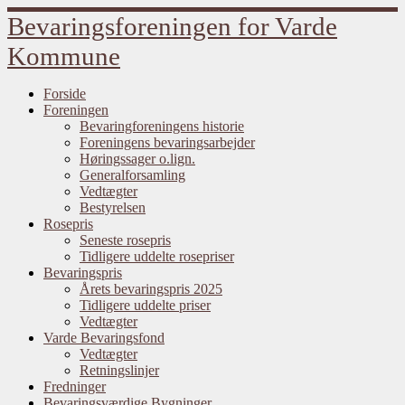
Fortsæt
Bevaringsforeningen for Varde
til
indhold
Kommune
Forside
Foreningen
Bevaringforeningens historie
Foreningens bevaringsarbejder
Høringssager o.lign.
Generalforsamling
Vedtægter
Bestyrelsen
Rosepris
Seneste rosepris
Tidligere uddelte rosepriser
Bevaringspris
Årets bevaringspris 2025
Tidligere uddelte priser
Vedtægter
Varde Bevaringsfond
Vedtægter
Retningslinjer
Fredninger
Bevaringsværdige Bygninger