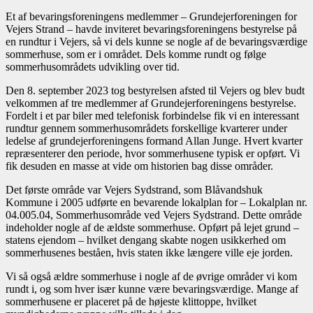
Et af bevaringsforeningens medlemmer – Grundejerforeningen for
Vejers Strand – havde inviteret bevaringsforeningens bestyrelse på
en rundtur i Vejers, så vi dels kunne se nogle af de bevaringsværdige
sommerhuse, som er i området. Dels komme rundt og følge
sommerhusområdets udvikling over tid.
Den 8. september 2023 tog bestyrelsen afsted til Vejers og blev budt
velkommen af tre medlemmer af Grundejerforeningens bestyrelse.
Fordelt i et par biler med telefonisk forbindelse fik vi en interessant
rundtur gennem sommerhusområdets forskellige kvarterer under
ledelse af grundejerforeningens formand Allan Junge. Hvert kvarter
repræsenterer den periode, hvor sommerhusene typisk er opført. Vi
fik desuden en masse at vide om historien bag disse områder.
Det første område var Vejers Sydstrand, som Blåvandshuk
Kommune i 2005 udførte en bevarende lokalplan for – Lokalplan nr.
04.005.04, Sommerhusområde ved Vejers Sydstrand. Dette område
indeholder nogle af de ældste sommerhuse. Opført på lejet grund –
statens ejendom – hvilket dengang skabte nogen usikkerhed om
sommerhusenes beståen, hvis staten ikke længere ville eje jorden.
Vi så også ældre sommerhuse i nogle af de øvrige områder vi kom
rundt i, og som hver især kunne være bevaringsværdige. Mange af
sommerhusene er placeret på de højeste klittoppe, hvilket