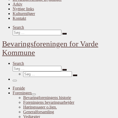
Arkiv
Nyttige links
Kulturmiljøer
Kontakt
Search
Søg
Søg
…
Bevaringsforeningen for Varde
Kommune
Search
Søg
Søg
Søg
…
Søg
…
Menu
Forside
Foreningen
Bevaringforeningens historie
Foreningens bevaringsarbejder
Høringssager o.lign.
Generalforsamling
Vedtægter