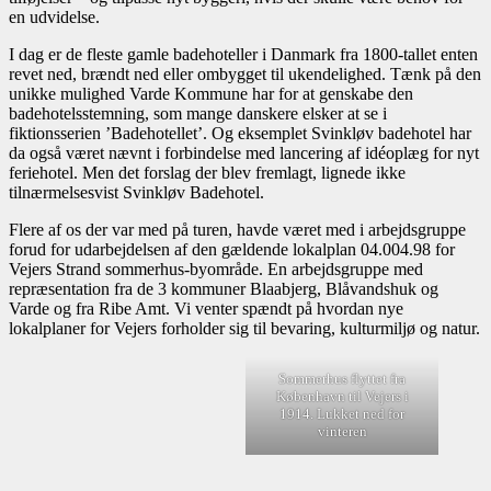
en udvidelse.
I dag er de fleste gamle badehoteller i Danmark fra 1800-tallet enten
revet ned, brændt ned eller ombygget til ukendelighed. Tænk på den
unikke mulighed Varde Kommune har for at genskabe den
badehotelsstemning, som mange danskere elsker at se i
fiktionsserien ’Badehotellet’. Og eksemplet Svinkløv badehotel har
da også været nævnt i forbindelse med lancering af idéoplæg for nyt
feriehotel. Men det forslag der blev fremlagt, lignede ikke
tilnærmelsesvist Svinkløv Badehotel.
Flere af os der var med på turen, havde været med i arbejdsgruppe
forud for udarbejdelsen af den gældende lokalplan 04.004.98 for
Vejers Strand sommerhus-byområde. En arbejdsgruppe med
repræsentation fra de 3 kommuner Blaabjerg, Blåvandshuk og
Varde og fra Ribe Amt. Vi venter spændt på hvordan nye
lokalplaner for Vejers forholder sig til bevaring, kulturmiljø og natur.
Sommerhus flyttet fra
København til Vejers i
1914. Lukket ned for
vinteren