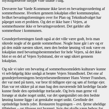
myndighederne næppe ville tillade i dag.
Desværre har Varde Kommune ikke lavet en bevaringsvurdering af
sommerhusene. Hverken gennem lokalplan eller kommuneplan,
hvilket bevaringsforeningen over for Plan og Teknikudvalget har
påpeget som et problem. Og det er ikke bare i Vejers, at
sommerhusene ikke er bevaringsvurderet. Det gælder alle
sommerhuse i kommunen.
Grundejerforeningen fandt også at det ville være godt, hvis man
sikrede nogle af de gamle sommerhuse. Nogle huse går i arv og er
på den måde næsten sikret, men den bedste løsning vil nok være en
lokalplan med bevaringsbestemmelser for hele Vejers, så det ikke
blot er en del af Vejers Sydstrand, der er søgt sikret gennem
lokalplan.
Og når vi taler om bevaring af sommerhusområdets kulturarv kunne
vi selvfølgelig ikke undgå at berøre Vejers Strandhotel. Det ene af
grundejerforeningens bestyrelsesmedlemmer Hans Verner Frandsen,
der var med på turen, var bror til tidligere ejer og søn af forrige ejer.
Han var ret sikker på at man bag den nuværende lidt kedelige facade
kunne finde den oprindelige træfacade. Og hvis man gerne vil
forsøge at skabe noget unikt, var det spørgsmålet om den bedste
løsning kunne ligge i at genskabe noget unikt. Genfinde det
oprindelige hotels ydre. Restaurere bygningen – evt. fjerne uheldige
tilføjelser – og tilpasse nyt byggeri, hvis der skulle være behov for