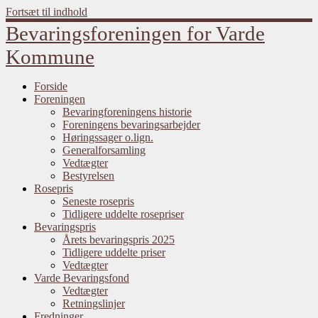
Fortsæt til indhold
Bevaringsforeningen for Varde
Kommune
Forside
Foreningen
Bevaringforeningens historie
Foreningens bevaringsarbejder
Høringssager o.lign.
Generalforsamling
Vedtægter
Bestyrelsen
Rosepris
Seneste rosepris
Tidligere uddelte rosepriser
Bevaringspris
Årets bevaringspris 2025
Tidligere uddelte priser
Vedtægter
Varde Bevaringsfond
Vedtægter
Retningslinjer
Fredninger