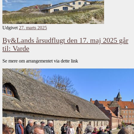
Udgivet
27. marts 2025
By&Lands årsudflugt den 17. maj 2025 går
til: Varde
Se mere om arrangementet via dette link