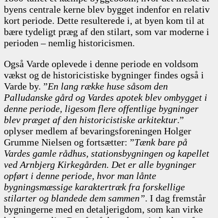
byens centrale kerne blev bygget indenfor en relativ
kort periode. Dette resulterede i, at byen kom til at
bære tydeligt præg af den stilart, som var moderne i
perioden – nemlig historicismen.
Også Varde oplevede i denne periode en voldsom
vækst og de historicistiske bygninger findes også i
Varde by. ”
En lang række huse såsom den
Palludanske gård og Vardes apotek blev ombygget i
denne periode, ligesom flere offentlige bygninger
blev præget af den historicistiske arkitektur
.”
oplyser medlem af bevaringsforeningen Holger
Grumme Nielsen og fortsætter: ”
Tænk bare på
Vardes gamle rådhus, stationsbygningen og kapellet
ved Arnbjerg Kirkegården. Det er alle bygninger
opført i denne periode, hvor man lånte
bygningsmæssige karaktertræk fra forskellige
stilarter og blandede dem sammen”
. I dag fremstår
bygningerne med en detaljerigdom, som kan virke