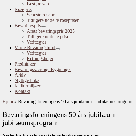
Bestyrelsen
Rosepris
Seneste rosepris
Tidligere uddelte rosepriser
Bevaringspris
Årets bevaringspris 2025
Tidligere uddelte priser
Vedtægter
Varde Bevaringsfond
Vedtægter
Retningslinjer
Fredninger
Bevaringsværdige Bygninger
Arkiv
Nyttige links
Kulturmiljøer
Kontakt
Hjem
»
Bevaringsforeningens 50 års jubilæum – jubilæumsprogram
Bevaringsforeningens 50 års jubilæum –
jubilæumsprogram
Nedenfor kan du se og downloade program for