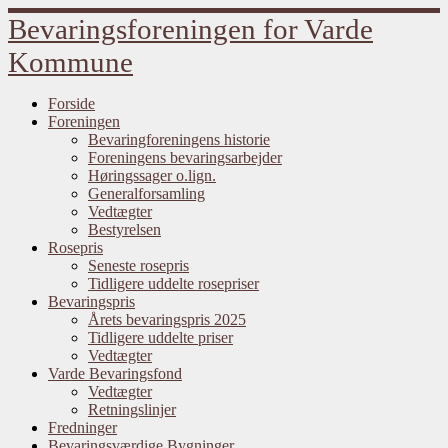
Fortsæt
Bevaringsforeningen for Varde
til
indhold
Kommune
Forside
Foreningen
Bevaringforeningens historie
Foreningens bevaringsarbejder
Høringssager o.lign.
Generalforsamling
Vedtægter
Bestyrelsen
Rosepris
Seneste rosepris
Tidligere uddelte rosepriser
Bevaringspris
Årets bevaringspris 2025
Tidligere uddelte priser
Vedtægter
Varde Bevaringsfond
Vedtægter
Retningslinjer
Fredninger
Bevaringsværdige Bygninger