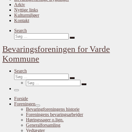
Arkiv
Nyttige links
Kulturmiljøer
Kontakt
Search
Søg
Søg
…
Bevaringsforeningen for Varde
Kommune
Search
Søg
Søg
Søg
…
Søg
…
Menu
Forside
Foreningen
Bevaringforeningens historie
Foreningens bevaringsarbejder
Høringssager o.lign.
Generalforsamling
Vedtægter