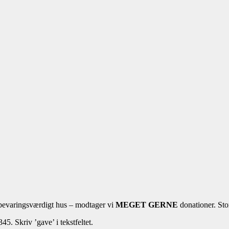
 bevaringsværdigt hus – modtager vi
MEGET GERNE
donationer. St
5. Skriv ’gave’ i tekstfeltet.