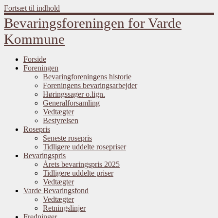
Fortsæt til indhold
Bevaringsforeningen for Varde
Kommune
Forside
Foreningen
Bevaringforeningens historie
Foreningens bevaringsarbejder
Høringssager o.lign.
Generalforsamling
Vedtægter
Bestyrelsen
Rosepris
Seneste rosepris
Tidligere uddelte rosepriser
Bevaringspris
Årets bevaringspris 2025
Tidligere uddelte priser
Vedtægter
Varde Bevaringsfond
Vedtægter
Retningslinjer
Fredninger