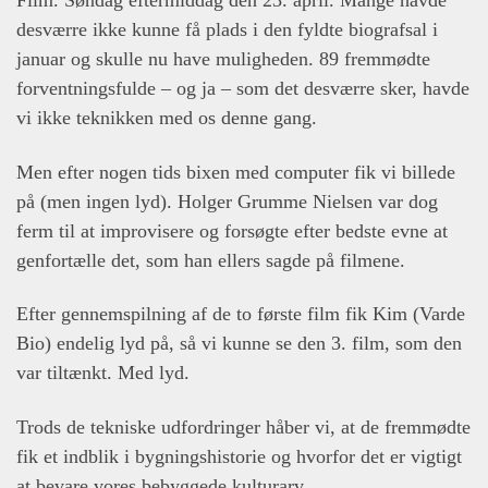
Film. Søndag eftermiddag den 23. april. Mange havde
desværre ikke kunne få plads i den fyldte biografsal i
januar og skulle nu have muligheden. 89 fremmødte
forventningsfulde – og ja – som det desværre sker, havde
vi ikke teknikken med os denne gang.
Men efter nogen tids bixen med computer fik vi billede
på (men ingen lyd). Holger Grumme Nielsen var dog
ferm til at improvisere og forsøgte efter bedste evne at
genfortælle det, som han ellers sagde på filmene.
Efter gennemspilning af de to første film fik Kim (Varde
Bio) endelig lyd på, så vi kunne se den 3. film, som den
var tiltænkt. Med lyd.
Trods de tekniske udfordringer håber vi, at de fremmødte
fik et indblik i bygningshistorie og hvorfor det er vigtigt
at bevare vores bebyggede kulturarv.