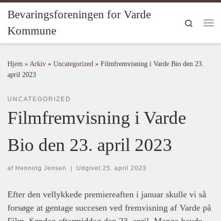
Bevaringsforeningen for Varde
Fortsæt til indhold
Search
Kommune
Me
Hjem
»
Arkiv
»
Uncategorized
»
Filmfremvisning i Varde Bio den 23.
april 2023
UNCATEGORIZED
Filmfremvisning i Varde
Bio den 23. april 2023
af
Henning Jensen
|
Udgivet
25. april 2023
Efter den vellykkede premiereaften i januar skulle vi så
forsøge at gentage succesen ved fremvisning af Varde på