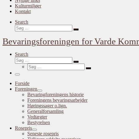
Nyttige links
Kulturmiljøer
Kontakt
Search
Søg
Søg
…
Bevaringsforeningen for Varde Ko
Search
Søg
Søg
Søg
…
Søg
…
Menu
Forside
Foreningen
Bevaringforeningens historie
Foreningens bevaringsarbejder
Høringssager o.lign.
Generalforsamling
Vedtægter
Bestyrelsen
Rosepris
Seneste rosepris