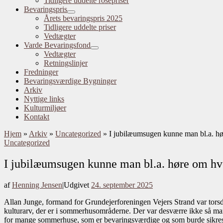
Tidligere uddelte rosepriser
Bevaringspris
Årets bevaringspris 2025
Tidligere uddelte priser
Vedtægter
Varde Bevaringsfond
Vedtægter
Retningslinjer
Fredninger
Bevaringsværdige Bygninger
Arkiv
Nyttige links
Kulturmiljøer
Kontakt
Hjem
»
Arkiv
»
Uncategorized
»
I jubilæumsugen kunne man bl.a. hør
Uncategorized
I jubilæumsugen kunne man bl.a. høre om hvor
af
Henning Jensen
|
Udgivet
24. september 2025
Allan Junge, formand for Grundejerforeningen Vejers Strand var torsdag
kulturarv, der er i sommerhusområderne. Der var desværre ikke så man
for mange sommerhuse, som er bevaringsværdige og som burde sikres