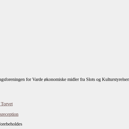
sforeningen for Varde økonomiske midler fra Slots og Kulturstyrelsen t
 Torvet
sreception
forebeholdes