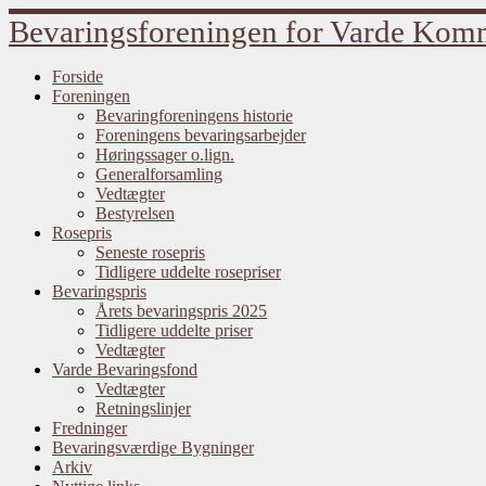
Fortsæt
Bevaringsforeningen for Varde Ko
til
indhold
Forside
Foreningen
Bevaringforeningens historie
Foreningens bevaringsarbejder
Høringssager o.lign.
Generalforsamling
Vedtægter
Bestyrelsen
Rosepris
Seneste rosepris
Tidligere uddelte rosepriser
Bevaringspris
Årets bevaringspris 2025
Tidligere uddelte priser
Vedtægter
Varde Bevaringsfond
Vedtægter
Retningslinjer
Fredninger
Bevaringsværdige Bygninger
Arkiv