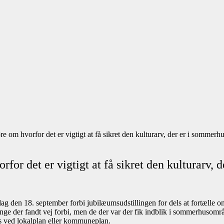
e om hvorfor det er vigtigt at få sikret den kulturarv, der er i sommer
for det er vigtigt at få sikret den kulturarv,
 den 18. september forbi jubilæumsudstillingen for dels at fortælle om V
ge der fandt vej forbi, men de der var der fik indblik i sommerhusområ
 ved lokalplan eller kommuneplan.