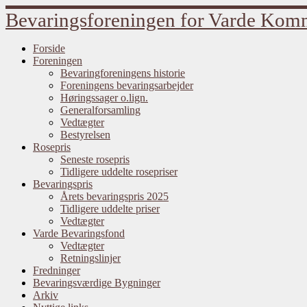
Fortsæt
Bevaringsforeningen for Varde Ko
til
indhold
Forside
Foreningen
Bevaringforeningens historie
Foreningens bevaringsarbejder
Høringssager o.lign.
Generalforsamling
Vedtægter
Bestyrelsen
Rosepris
Seneste rosepris
Tidligere uddelte rosepriser
Bevaringspris
Årets bevaringspris 2025
Tidligere uddelte priser
Vedtægter
Varde Bevaringsfond
Vedtægter
Retningslinjer
Fredninger
Bevaringsværdige Bygninger
Arkiv