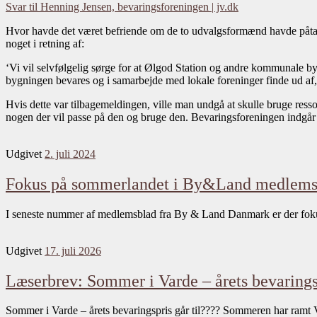
Svar til Henning Jensen, bevaringsforeningen | jv.dk
Hvor havde det været befriende om de to udvalgsformænd havde påtage
noget i retning af:
‘Vi vil selvfølgelig sørge for at Ølgod Station og andre kommunale byg
bygningen bevares og i samarbejde med lokale foreninger finde ud af,
Hvis dette var tilbagemeldingen, ville man undgå at skulle bruge ress
nogen der vil passe på den og bruge den. Bevaringsforeningen indgår 
Udgivet
2. juli 2024
Fokus på sommerlandet i By&Land medlems
I seneste nummer af medlemsblad fra By & Land Danmark er der foku
Udgivet
17. juli 2026
Læserbrev: Sommer i Varde – årets bevaringsp
Sommer i Varde – årets bevaringspris går til???? Sommeren har ramt 