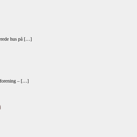
verede hus på […]
gsforening – […]
j