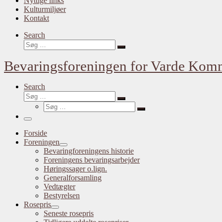
Nyttige links
Kulturmiljøer
Kontakt
Search
Søg
Søg
…
Bevaringsforeningen for Varde Ko
Search
Søg
Søg
Søg
…
Søg
…
Menu
Forside
Foreningen
Bevaringforeningens historie
Foreningens bevaringsarbejder
Høringssager o.lign.
Generalforsamling
Vedtægter
Bestyrelsen
Rosepris
Seneste rosepris