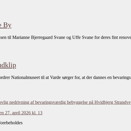
de By
isen til Marianne Bjerregaard Svane og Uffe Svane for deres fint reno
udklip
ordrer Nationalmuseet til at Varde sørger for, at der dannes en bevarin
vlig nedrivning af bevaringsværdig bebyggelse på Hvidbjerg Strandve
n 27. april 2026 kl. 13
forebeholdes