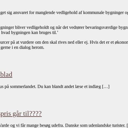
t sig ansvaret for manglende vedligehold af kommunale bygninger og g
ninger bliver vedligeholdt og når det vedrører bevaringsværdige bygninge
 hvad bygningen kan bruges til.’
ourcer på at vurdere om den skal rives ned eller ej. Hvis det er et øk
gerne i en dialog herom.
blad
s på sommerlandet. Du kan blandt andet læse et indlæg […]
ris går til????
Varde og vi får mange besøg udefra. Danske som udenlandske turister.