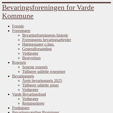
Fortsæt
Bevaringsforeningen for Varde
til
indhold
Kommune
Forside
Foreningen
Bevaringforeningens historie
Foreningens bevaringsarbejder
Høringssager o.lign.
Generalforsamling
Vedtægter
Bestyrelsen
Rosepris
Seneste rosepris
Tidligere uddelte rosepriser
Bevaringspris
Årets bevaringspris 2025
Tidligere uddelte priser
Vedtægter
Varde Bevaringsfond
Vedtægter
Retningslinjer
Fredninger
Bevaringsværdige Bygninger