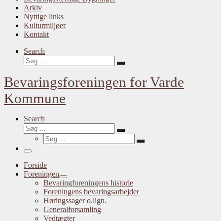
Arkiv
Nyttige links
Kulturmiljøer
Kontakt
Search
Søg
Søg
…
Bevaringsforeningen for Varde
Kommune
Search
Søg
Søg
Søg
…
Søg
…
Menu
Forside
Foreningen
Bevaringforeningens historie
Foreningens bevaringsarbejder
Høringssager o.lign.
Generalforsamling
Vedtægter