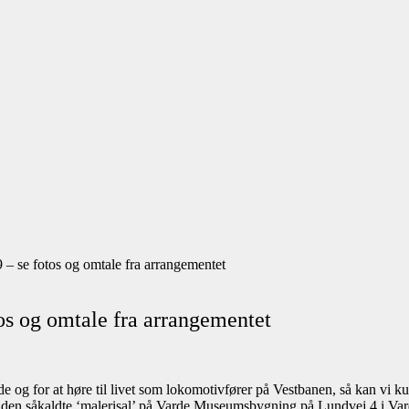
9 – se fotos og omtale fra arrangementet
tos og omtale fra arrangementet
e og for at høre til livet som lokomotivfører på Vestbanen, så kan vi k
 den såkaldte ‘malerisal’ på Varde Museumsbygning på Lundvej 4 i Var