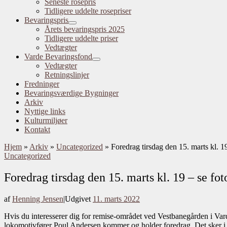
Seneste rosepris
Tidligere uddelte rosepriser
Bevaringspris
Årets bevaringspris 2025
Tidligere uddelte priser
Vedtægter
Varde Bevaringsfond
Vedtægter
Retningslinjer
Fredninger
Bevaringsværdige Bygninger
Arkiv
Nyttige links
Kulturmiljøer
Kontakt
Hjem
»
Arkiv
»
Uncategorized
»
Foredrag tirsdag den 15. marts kl. 1
Uncategorized
Foredrag tirsdag den 15. marts kl. 19 – se fo
af
Henning Jensen
|
Udgivet
11. marts 2022
Hvis du interesserer dig for remise-området ved Vestbanegården i Vard
lokomotivfører Poul Andersen kommer og holder foredrag. Det sker i