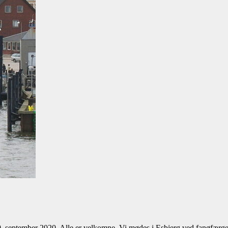
9. september 2020. Alle er velkomne. Vi mødes i Esbjerg ved fanøfærg