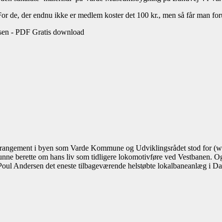
or de, der endnu ikke er medlem koster det 100 kr., men så får man for
 arrangement i byen som Varde Kommune og Udviklingsrådet stod for (wo
unne berette om hans liv som tidligere lokomotivføre ved Vestbanen. Og 
Poul Andersen det eneste tilbageværende helstøbte lokalbaneanlæg i Dan