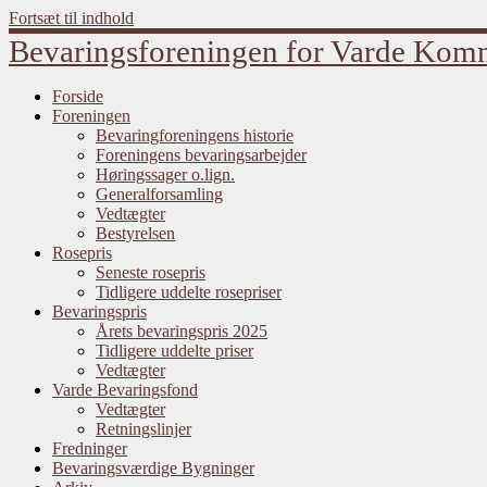
Fortsæt til indhold
Bevaringsforeningen for Varde Ko
Forside
Foreningen
Bevaringforeningens historie
Foreningens bevaringsarbejder
Høringssager o.lign.
Generalforsamling
Vedtægter
Bestyrelsen
Rosepris
Seneste rosepris
Tidligere uddelte rosepriser
Bevaringspris
Årets bevaringspris 2025
Tidligere uddelte priser
Vedtægter
Varde Bevaringsfond
Vedtægter
Retningslinjer
Fredninger
Bevaringsværdige Bygninger