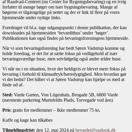
af Raadvad-Centeret (nu Center for Bygningsbevaring) og en ivrig
forfatter til mange bøger om især bygningsbevaring. Mange af
bøgerne er tilgængelige på nettet og der er link til flere på vores
hjemmeside under nyttige links.
Foredraget vil bl.a. tage udgangspunkt i denne publikation, der kan
downloades på hjemmesiden ‘bevardithus’ under ‘bøger’.
Publikationen kan også findes på bevaringsforeningens hjemmeside.
Når vi som bevaringsforening har bedt Søren Vadstrup komme og
holde foredrag, er det for at sætte fokus på vedligehold af især
bevaringsværdige huse, men selvfølgelig også andre ældre huse.
Vi står nu i en situation, hvor der heldigvis er blevet mere fokus på
bevaring i forhold til klimaaftryk/bæredygtighed. Men hvordan gør
vi det bedst? Det håber vi at Søren Vadstrup kan hjælpe os med at
finde ud af.
Sted:
Varde Garten, Von Lügenhals, Brogade 5B, 6800 Varde
(nærmeste parkering Murtsfeldts Plads, Torvegade ved åen)
Pris
: gratis for medlemmer – Ikke medlemmer 75 kr
.
Kaffe og kage kan tilkøbes
Tilmeldingsfrist:
den 12. maj 2024 på
bevardet@outlook.dk