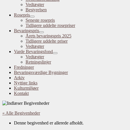
Vedtægter
Bestyrelsen
Rosepris
Seneste rosepris
Tidligere uddelte rosepriser
Bevaringspris
Årets bevaringspris 2025
Tidligere uddelte priser
Vedtægter
Varde Bevaringsfond
Vedtægter
Retningslinjer
Fredninger
Bevaringsværdige Bygninger
Arkiv
Nyttige links
Kulturmiljøer
Kontakt
« Alle Begivenheder
Denne begivenhed er allerede afholdt.