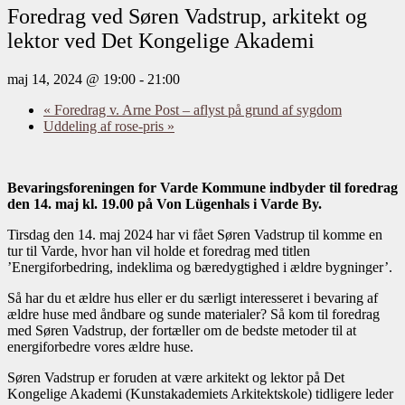
Foredrag ved Søren Vadstrup, arkitekt og
lektor ved Det Kongelige Akademi
maj 14, 2024 @ 19:00
-
21:00
«
Foredrag v. Arne Post – aflyst på grund af sygdom
Uddeling af rose-pris
»
Bevaringsforeningen for Varde Kommune indbyder til foredrag
den 14. maj kl. 19.00 på Von Lügenhals i Varde By.
Tirsdag den 14. maj 2024 har vi fået Søren Vadstrup til komme en
tur til Varde, hvor han vil holde et foredrag med titlen
’Energiforbedring, indeklima og bæredygtighed i ældre bygninger’.
Så har du et ældre hus eller er du særligt interesseret i bevaring af
ældre huse med åndbare og sunde materialer? Så kom til foredrag
med Søren Vadstrup, der fortæller om de bedste metoder til at
energiforbedre vores ældre huse.
Søren Vadstrup er foruden at være arkitekt og lektor på Det
Kongelige Akademi (Kunstakademiets Arkitektskole) tidligere leder