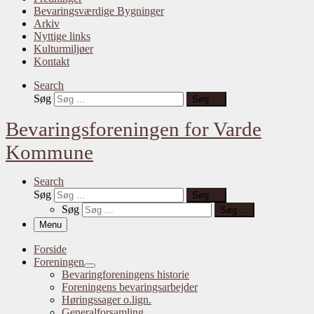
Bevaringsværdige Bygninger
Arkiv
Nyttige links
Kulturmiljøer
Kontakt
Search
Søg
Søg …
Bevaringsforeningen for Varde
Kommune
Search
Søg
Søg …
Søg
Søg …
Menu
Forside
Foreningen
Bevaringforeningens historie
Foreningens bevaringsarbejder
Høringssager o.lign.
Generalforsamling