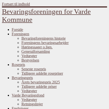
Fortsæt til indhold
Bevaringsforeningen for Varde
Kommune
Forside
Foreningen
Bevaringforeningens historie
Foreningens bevaringsarbejder
Høringssager o.lign.
Generalforsamling
Vedtægter
Bestyrelsen
Rosepris
Seneste rosepris
Tidligere uddelte rosepriser
Bevaringspris
Årets bevaringspris 2025
Tidligere uddelte priser
Vedtægter
Varde Bevaringsfond
Vedtægter
Retningslinjer
Fredninger