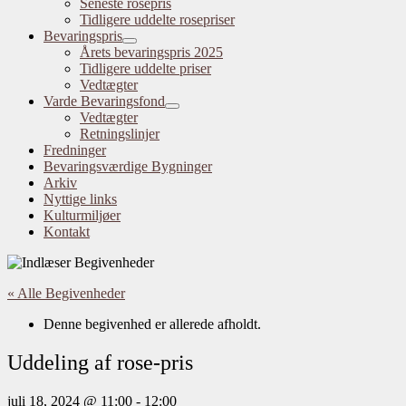
Seneste rosepris
Tidligere uddelte rosepriser
Bevaringspris
Årets bevaringspris 2025
Tidligere uddelte priser
Vedtægter
Varde Bevaringsfond
Vedtægter
Retningslinjer
Fredninger
Bevaringsværdige Bygninger
Arkiv
Nyttige links
Kulturmiljøer
Kontakt
« Alle Begivenheder
Denne begivenhed er allerede afholdt.
Uddeling af rose-pris
juli 18, 2024 @ 11:00
-
12:00