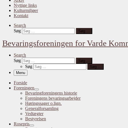
Arkiv
Nyttige links
Kulturmiljøer
Kontakt
Search
Søg
Søg …
Bevaringsforeningen for Varde Ko
Search
Søg
Søg …
Søg
Søg …
Menu
Forside
Foreningen
Bevaringforeningens historie
Foreningens bevaringsarbejder
Høringssager o.lign.
Generalforsamling
Vedtægter
Bestyrelsen
Rosepris