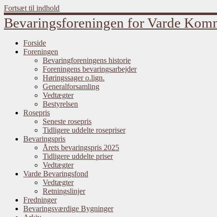
Fortsæt til indhold
Bevaringsforeningen for Varde Ko
Forside
Foreningen
Bevaringforeningens historie
Foreningens bevaringsarbejder
Høringssager o.lign.
Generalforsamling
Vedtægter
Bestyrelsen
Rosepris
Seneste rosepris
Tidligere uddelte rosepriser
Bevaringspris
Årets bevaringspris 2025
Tidligere uddelte priser
Vedtægter
Varde Bevaringsfond
Vedtægter
Retningslinjer
Fredninger
Bevaringsværdige Bygninger