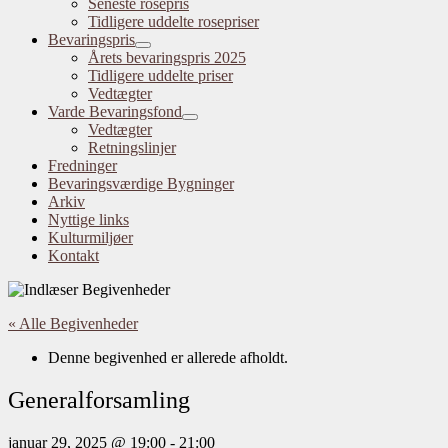
Seneste rosepris
Tidligere uddelte rosepriser
Bevaringspris
Årets bevaringspris 2025
Tidligere uddelte priser
Vedtægter
Varde Bevaringsfond
Vedtægter
Retningslinjer
Fredninger
Bevaringsværdige Bygninger
Arkiv
Nyttige links
Kulturmiljøer
Kontakt
« Alle Begivenheder
Denne begivenhed er allerede afholdt.
Generalforsamling
januar 29, 2025 @ 19:00
-
21:00