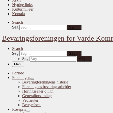
Arkiv
Nyttige links
Kulturmiljøer
Kontakt
Search
Søg
Søg …
Bevaringsforeningen for Varde Ko
Search
Søg
Søg …
Søg
Søg …
Menu
Forside
Foreningen
Bevaringforeningens historie
Foreningens bevaringsarbejder
Høringssager o.lign.
Generalforsamling
Vedtægter
Bestyrelsen
Rosepris