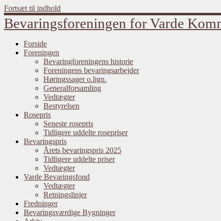
Fortsæt til indhold
Bevaringsforeningen for Varde Ko
Forside
Foreningen
Bevaringforeningens historie
Foreningens bevaringsarbejder
Høringssager o.lign.
Generalforsamling
Vedtægter
Bestyrelsen
Rosepris
Seneste rosepris
Tidligere uddelte rosepriser
Bevaringspris
Årets bevaringspris 2025
Tidligere uddelte priser
Vedtægter
Varde Bevaringsfond
Vedtægter
Retningslinjer
Fredninger
Bevaringsværdige Bygninger