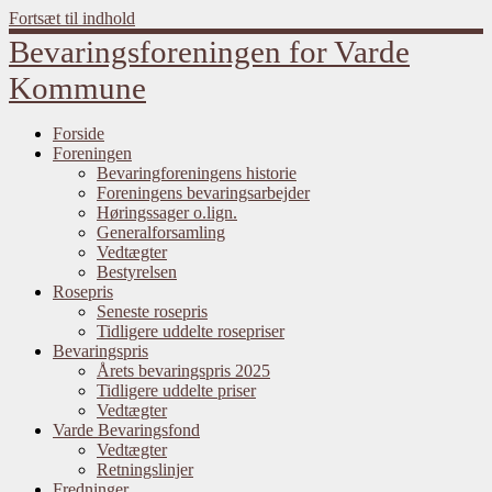
Fortsæt til indhold
Bevaringsforeningen for Varde
Kommune
Forside
Foreningen
Bevaringforeningens historie
Foreningens bevaringsarbejder
Høringssager o.lign.
Generalforsamling
Vedtægter
Bestyrelsen
Rosepris
Seneste rosepris
Tidligere uddelte rosepriser
Bevaringspris
Årets bevaringspris 2025
Tidligere uddelte priser
Vedtægter
Varde Bevaringsfond
Vedtægter
Retningslinjer
Fredninger