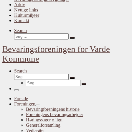
Arkiv
Nyttige links
Kulturmiljøer
Kontakt
Search
Søg
Søg
…
Bevaringsforeningen for Varde
Kommune
Search
Søg
Søg
Søg
…
Søg
…
Menu
Forside
Foreningen
Bevaringforeningens historie
Foreningens bevaringsarbejder
Høringssager o.lign.
Generalforsamling
Vedtægter