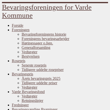
Fortsæt
Bevaringsforeningen for Varde
til
indhold
Kommune
Forside
Foreningen
Bevaringforeningens historie
Foreningens bevaringsarbejder
Høringssager o.lign.
Generalforsamling
Vedtægter
Bestyrelsen
Rosepris
Seneste rosepris
Tidligere uddelte rosepriser
Bevaringspris
Årets bevaringspris 2025
Tidligere uddelte priser
Vedtægter
Varde Bevaringsfond
Vedtægter
Retningslinjer
Fredninger
Bevaringsværdige Bygninger