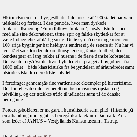
Historicismen er en byggestil, der i det meste af 1900-tallet har været
udskældt og forhadt. I den periode, hvor man dyrkede
funktionalismen og ’Form follows funktion’, ansås historicismen
med alle sine dekorationer, tårne, spir og falske skydeskår for at
være indbegrebet af dårlig smag. Dette syn på de mange mere end
100-årige bygninger har heldigvis ændret sig de senere år. Nu har vi
igen fået sans for den dekorationsglæde og fantasifuldhed, der
kendetegner en lang række af husene i de fleste danske købstæder.
Det gælder også Varde, hvor bybilledet er præget af bygninger fra
1800-tallet – både klassicistiske fra begyndelsen af århundredet samt
historicistiske fra den sidste halvdel.
I foredraget gennemgås fine vardensiske eksempler på historicisme.
Der fortælles desuden generelt om historicismens opståen og
udvikling, og der trækkes tråde til udlandet samt til de danske
herregårde.
Foredragsholderen er mag.art. i kunsthistorie samt ph.d. i historie på
en afhandling om nygotisk herregårdsarkitektur i Danmark. Ansat
som leder af JANUS – Vestjyllands Kunstmuseum i Tistrup.
Udgivet
29. oktober 2021