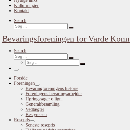
Nyttige links
Kulturmiljøer
Kontakt
Search
Søg
Søg
…
Bevaringsforeningen for Varde Ko
Search
Søg
Søg
Søg
…
Søg
…
Menu
Forside
Foreningen
Bevaringforeningens historie
Foreningens bevaringsarbejder
Høringssager o.lign.
Generalforsamling
Vedtægter
Bestyrelsen
Rosepris
Seneste rosepris