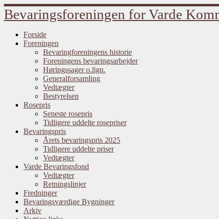
Fortsæt
Bevaringsforeningen for Varde Ko
til
indhold
Forside
Foreningen
Bevaringforeningens historie
Foreningens bevaringsarbejder
Høringssager o.lign.
Generalforsamling
Vedtægter
Bestyrelsen
Rosepris
Seneste rosepris
Tidligere uddelte rosepriser
Bevaringspris
Årets bevaringspris 2025
Tidligere uddelte priser
Vedtægter
Varde Bevaringsfond
Vedtægter
Retningslinjer
Fredninger
Bevaringsværdige Bygninger
Arkiv