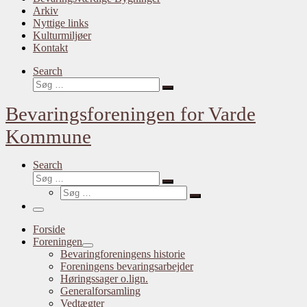
Arkiv
Nyttige links
Kulturmiljøer
Kontakt
Search
Søg
Søg
…
Bevaringsforeningen for Varde
Kommune
Search
Søg
Søg
Søg
…
Søg
…
Menu
Forside
Foreningen
Bevaringforeningens historie
Foreningens bevaringsarbejder
Høringssager o.lign.
Generalforsamling
Vedtægter