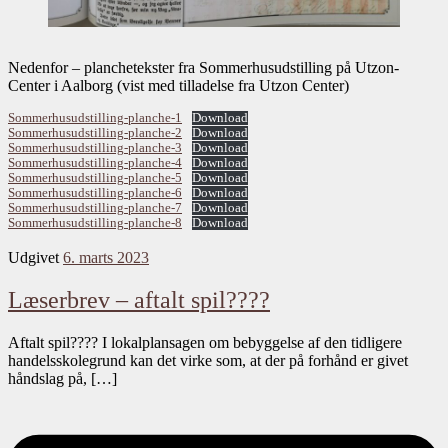
Nedenfor – planchetekster fra Sommerhusudstilling på Utzon-
Center i Aalborg (vist med tilladelse fra Utzon Center)
Sommerhusudstilling-planche-1
Download
Sommerhusudstilling-planche-2
Download
Sommerhusudstilling-planche-3
Download
Sommerhusudstilling-planche-4
Download
Sommerhusudstilling-planche-5
Download
Sommerhusudstilling-planche-6
Download
Sommerhusudstilling-planche-7
Download
Sommerhusudstilling-planche-8
Download
Udgivet
6. marts 2023
Læserbrev – aftalt spil????
Aftalt spil???? I lokalplansagen om bebyggelse af den tidligere
handelsskolegrund kan det virke som, at der på forhånd er givet
håndslag på, […]