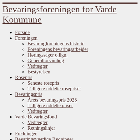
Fortsæt
Bevaringsforeningen for Varde
til
indhold
Kommune
Forside
Foreningen
Bevaringforeningens historie
Foreningens bevaringsarbejder
Høringssager o.lign.
Generalforsamling
Vedtægter
Bestyrelsen
Rosepris
Seneste rosepris
Tidligere uddelte rosepriser
Bevaringspris
Årets bevaringspris 2025
Tidligere uddelte priser
Vedtægter
Varde Bevaringsfond
Vedtægter
Retningslinjer
Fredninger
Bevaringsværdige Bygninger