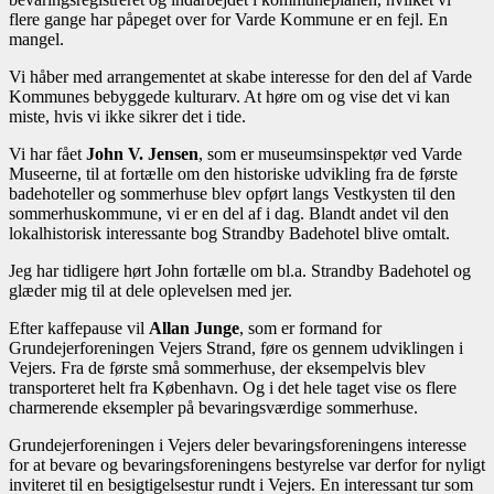
flere gange har påpeget over for Varde Kommune er en fejl. En
mangel.
Vi håber med arrangementet at skabe interesse for den del af Varde
Kommunes bebyggede kulturarv. At høre om og vise det vi kan
miste, hvis vi ikke sikrer det i tide.
Vi har fået
John V. Jensen
, som er museumsinspektør ved Varde
Museerne, til at fortælle om den historiske udvikling fra de første
badehoteller og sommerhuse blev opført langs Vestkysten til den
sommerhuskommune, vi er en del af i dag. Blandt andet vil den
lokalhistorisk interessante bog Strandby Badehotel blive omtalt.
Jeg har tidligere hørt John fortælle om bl.a. Strandby Badehotel og
glæder mig til at dele oplevelsen med jer.
Efter kaffepause vil
Allan Junge
, som er formand for
Grundejerforeningen Vejers Strand, føre os gennem udviklingen i
Vejers. Fra de første små sommerhuse, der eksempelvis blev
transporteret helt fra København. Og i det hele taget vise os flere
charmerende eksempler på bevaringsværdige sommerhuse.
Grundejerforeningen i Vejers deler bevaringsforeningens interesse
for at bevare og bevaringsforeningens bestyrelse var derfor for nyligt
inviteret til en besigtigelsestur rundt i Vejers. En interessant tur som