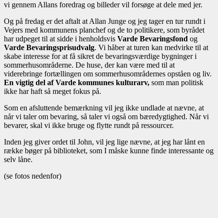
vi gennem Allans foredrag og billeder vil forsøge at dele med jer.
Og på fredag er det aftalt at Allan Junge og jeg tager en tur rundt i
Vejers med kommunens planchef og de to politikere, som byrådet
har udpeget til at sidde i henholdsvis
Varde Bevaringsfond
og
Varde Bevaringsprisudvalg
. Vi håber at turen kan medvirke til at
skabe interesse for at få sikret de bevaringsværdige bygninger i
sommerhusområderne. De huse, der kan være med til at
viderebringe fortællingen om sommerhusområdernes opståen og liv.
En vigtig del af Varde kommunes kulturarv,
som man politisk
ikke har haft så meget fokus på.
Som en afsluttende bemærkning vil jeg ikke undlade at nævne, at
når vi taler om bevaring, så taler vi også om bæredygtighed. Når vi
bevarer, skal vi ikke bruge og flytte rundt på ressourcer.
Inden jeg giver ordet til John, vil jeg lige nævne, at jeg har lånt en
række bøger på biblioteket, som I måske kunne finde interessante og
selv låne.
(se fotos nedenfor)