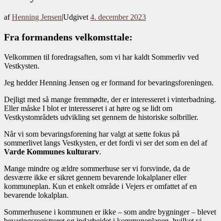
af
Henning Jensen
|
Udgivet
4. december 2023
Fra formandens velkomsttale:
Velkommen til foredragsaften, som vi har kaldt Sommerliv ved
Vestkysten.
Jeg hedder Henning Jensen og er formand for bevaringsforeningen.
Dejligt med så mange fremmødte, der er interesseret i vinterbadning.
Eller måske I blot er interesseret i at høre og se lidt om
Vestkystområdets udvikling set gennem de historiske solbriller.
Når vi som bevaringsforening har valgt at sætte fokus på
sommerlivet langs Vestkysten, er det fordi vi ser det som en del af
Varde Kommunes kulturarv
.
Mange mindre og ældre sommerhuse ser vi forsvinde, da de
desværre ikke er sikret gennem bevarende lokalplaner eller
kommuneplan. Kun et enkelt område i Vejers er omfattet af en
bevarende lokalplan.
Sommerhusene i kommunen er ikke – som andre bygninger – blevet
bevaringsregistreret og indarbejdet i kommuneplanen, hvilket vi