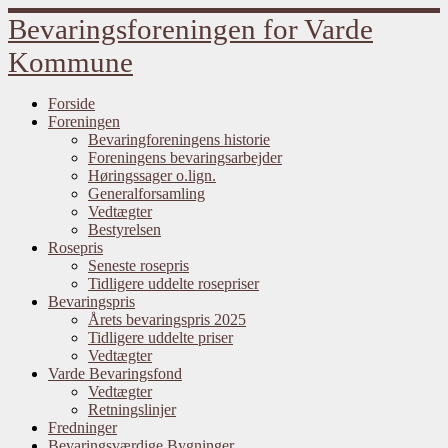
Fortsæt
Bevaringsforeningen for Varde
til
indhold
Kommune
Forside
Foreningen
Bevaringforeningens historie
Foreningens bevaringsarbejder
Høringssager o.lign.
Generalforsamling
Vedtægter
Bestyrelsen
Rosepris
Seneste rosepris
Tidligere uddelte rosepriser
Bevaringspris
Årets bevaringspris 2025
Tidligere uddelte priser
Vedtægter
Varde Bevaringsfond
Vedtægter
Retningslinjer
Fredninger
Bevaringsværdige Bygninger