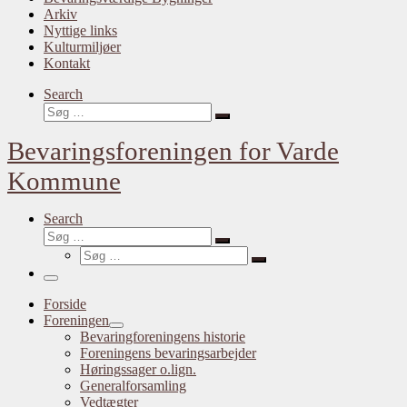
Arkiv
Nyttige links
Kulturmiljøer
Kontakt
Search
Søg
Søg
…
Bevaringsforeningen for Varde
Kommune
Search
Søg
Søg
Søg
…
Søg
…
Menu
Forside
Foreningen
Bevaringforeningens historie
Foreningens bevaringsarbejder
Høringssager o.lign.
Generalforsamling
Vedtægter