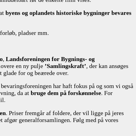
 at
byens og oplandets historiske bygninger bevares
deforløb, pladser mm.
o
,
Landsforeningen for Bygnings- og
omovere en ny pulje
’Samlingskraft’
, der kan ansøges
t glade for og beærede over.
i bevaringsforeningen har haft fokus på og som vi også
ivning, da at
bruge dem på forskønnelse
. For
il.
gen
. Priser fremgår af foldere, der vil ligge på jeres
det afgør generalforsamlingen. Følg med på vores