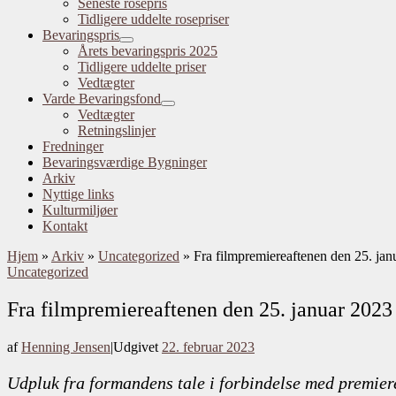
Seneste rosepris
Tidligere uddelte rosepriser
Bevaringspris
Årets bevaringspris 2025
Tidligere uddelte priser
Vedtægter
Varde Bevaringsfond
Vedtægter
Retningslinjer
Fredninger
Bevaringsværdige Bygninger
Arkiv
Nyttige links
Kulturmiljøer
Kontakt
Hjem
»
Arkiv
»
Uncategorized
»
Fra filmpremiereaftenen den 25. jan
Uncategorized
Fra filmpremiereaftenen den 25. januar 2023
af
Henning Jensen
|
Udgivet
22. februar 2023
Udpluk fra formandens tale i forbindelse med premier