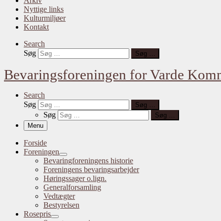
Arkiv
Nyttige links
Kulturmiljøer
Kontakt
Search
Søg
Søg …
Bevaringsforeningen for Varde Ko
Search
Søg
Søg …
Søg
Søg …
Menu
Forside
Foreningen
Bevaringforeningens historie
Foreningens bevaringsarbejder
Høringssager o.lign.
Generalforsamling
Vedtægter
Bestyrelsen
Rosepris