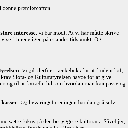
ed denne premiereaften.
n
store interesse
, vi har mødt. At vi har måtte skrive
l vise filmene igen på et andet tidspunkt. Og
tyrelsen
. Vi gik derfor i tænkeboks for at finde ud af,
krav Slots- og Kulturstyrelsen havde for at give
n og til at fortælle lidt om hvordan man kan passe og
i kassen
. Og bevaringsforeningen har da også selv
unne sætte fokus på den bebyggede kulturarv. Såvel jer,
middelbart før de enkelte film vises.