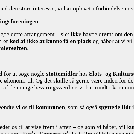
med den store interesse, vi har oplevet i forbindelse m
ingsforeningen
.
lagde dette arrangement – slet ikke havde drømt om de
n er
ked af ikke at kunne få en plads
og håber at vi vi
emiereaften
.
d for at søge nogle
støttemidler
hos
Slots- og Kulturs
 økonomi til. Og det skulle så gerne være inden for de 
 af de mange bevaringsværdier, vi har rundt i kommune
endte vi os til
kommunen
, som så også
spyttede lidt 
æder os til at vise frem i aften – og som vi håber, vil k
Hos vores Byråd. Emnerne på de 3 film vil blive nævnt u