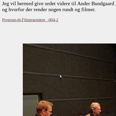
Jeg vil hermed give ordet videre til Ander Bundgaard 
og hvorfor der render nogen rundt og filmer.
Program-til-Filmpraemiere_-004-2