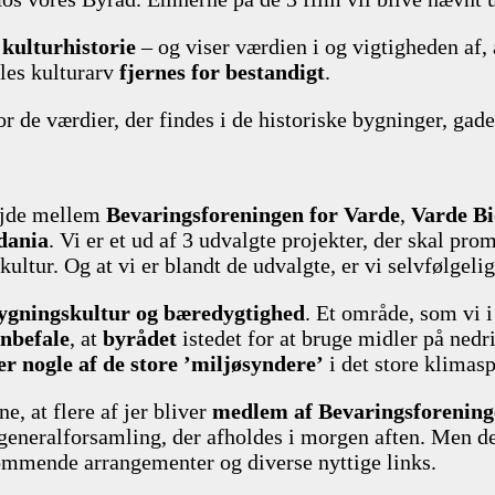
 kulturhistorie
– og viser værdien i og vigtigheden af,
les kulturarv
fjernes for bestandigt
.
for de værdier, der findes i de historiske bygninger, ga
bejde mellem
Bevaringsforeningen for Varde
,
Varde Bi
ldania
. Vi er et ud af 3 udvalgte projekter, der skal pr
ur. Og at vi er blandt de udvalgte, er vi selvfølgelig
ygningskultur og bæredygtighed
. Et område, som vi 
anbefale
, at
byrådet
istedet for at bruge midler på nedr
r nogle af de store ’miljøsyndere’
i det store klimasp
e, at flere af jer bliver
medlem af Bevaringsforenin
er generalforsamling, der afholdes i morgen aften. Men 
ommende arrangementer og diverse nyttige links.