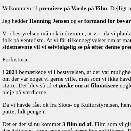
Velkommen til
premiere på Varde på Film
. Dejligt 
Jeg hedder
Henning Jensen
og er
formand for bevar
Vi i bestyrelsen må nok indrømme, at vi – da vi plan
folk på venteliste. At vi får tilkendegivelser om at ma
sidstnævnte vil vi selvfølgelig se på efter denne pr
Forhistorie
I
2021
bemærkede vi i bestyrelsen, at der var mulighe
om der var noget vi gerne ville, men som vi ikke havde
støtte. Det blev så til et
ønske om at filmatisere
nogle
pleje på værdierne.
Da vi havde fået ok fra Slots- og Kulturstyrelsen, henv
puttet lidt penge i.
Det er der så nu kommet
3 film ud af
. Film som vi gl
der deltager i aften, men også gerne hos politikerne. 