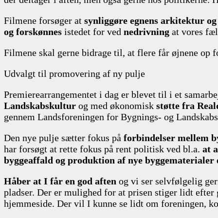
Filmene forsøger at
synliggøre egnens arkitektur og
og forskønnes
istedet for ved
nedrivning
at vores fæl
Filmene skal gerne bidrage til, at flere får øjnene op 
Udvalgt til promovering af ny pulje
Premierearrangementet i dag er blevet til i et samar
Landskabskultur
og med økonomisk
støtte fra Rea
gennem Landsforeningen for Bygnings- og Landskabskult
Den nye pulje sætter fokus på
forbindelser mellem b
har forsøgt at rette fokus på rent politisk ved bl.a.
at 
byggeaffald og produktion af nye byggematerialer e
Håber at I får en god aften
og vi ser selvfølgelig gern
pladser. Der er mulighed for at prisen stiger lidt eft
hjemmeside. Der vil I kunne se lidt om foreningen, k