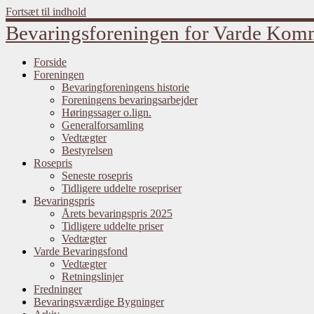
Fortsæt til indhold
Bevaringsforeningen for Varde Ko
Forside
Foreningen
Bevaringforeningens historie
Foreningens bevaringsarbejder
Høringssager o.lign.
Generalforsamling
Vedtægter
Bestyrelsen
Rosepris
Seneste rosepris
Tidligere uddelte rosepriser
Bevaringspris
Årets bevaringspris 2025
Tidligere uddelte priser
Vedtægter
Varde Bevaringsfond
Vedtægter
Retningslinjer
Fredninger
Bevaringsværdige Bygninger