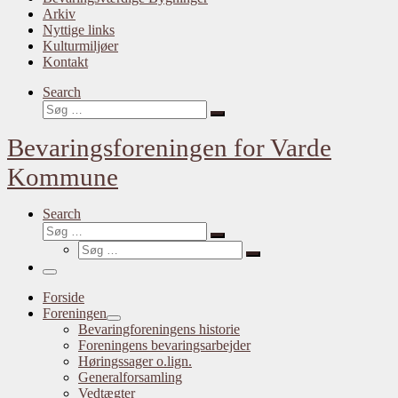
Arkiv
Nyttige links
Kulturmiljøer
Kontakt
Search
Søg
Søg
…
Bevaringsforeningen for Varde
Kommune
Search
Søg
Søg
Søg
…
Søg
…
Menu
Forside
Foreningen
Bevaringforeningens historie
Foreningens bevaringsarbejder
Høringssager o.lign.
Generalforsamling
Vedtægter