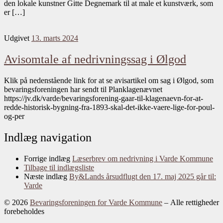
den lokale kunstner Gitte Degnemark til at male et kunstværk, som
er […]
Udgivet
13. marts 2024
Avisomtale af nedrivningssag i Ølgod
Klik på nedenstående link for at se avisartikel om sag i Ølgod, som
bevaringsforeningen har sendt til Planklagenævnet
https://jv.dk/varde/bevaringsforening-gaar-til-klagenaevn-for-at-
redde-historisk-bygning-fra-1893-skal-det-ikke-vaere-lige-for-poul-
og-per
Indlæg navigation
Forrige indlæg
Læserbrev om nedrivning i Varde Kommune
Tilbage til indlægsliste
Næste indlæg
By&Lands årsudflugt den 17. maj 2025 går til:
Varde
© 2026
Bevaringsforeningen for Varde Kommune
– Alle rettigheder
forebeholdes