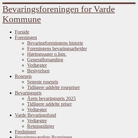
Fortsæt
Bevaringsforeningen for Varde
til
indhold
Kommune
Forside
Foreningen
Bevaringforeningens historie
Foreningens bevaringsarbejder
Høringssager o.lign.
Generalforsamling
Vedtægter
Bestyrelsen
Rosepris
Seneste rosepris
Tidligere uddelte rosepriser
Bevaringspris
Årets bevaringspris 2025
Tidligere uddelte priser
Vedtægter
Varde Bevaringsfond
Vedtægter
Retningslinjer
Fredninger
Bevaringsværdige Bygninger