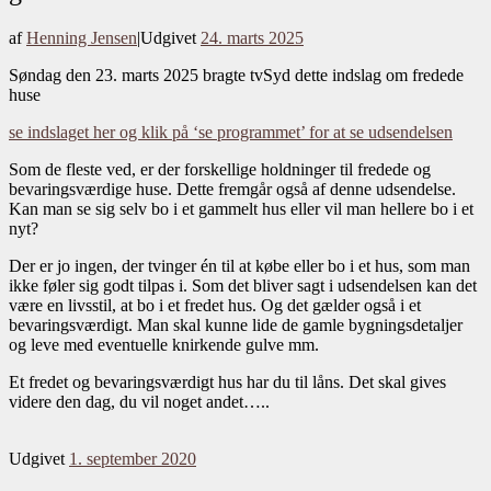
af
Henning Jensen
|
Udgivet
24. marts 2025
Søndag den 23. marts 2025 bragte tvSyd dette indslag om fredede
huse
se indslaget her og klik på ‘se programmet’ for at se udsendelsen
Som de fleste ved, er der forskellige holdninger til fredede og
bevaringsværdige huse. Dette fremgår også af denne udsendelse.
Kan man se sig selv bo i et gammelt hus eller vil man hellere bo i et
nyt?
Der er jo ingen, der tvinger én til at købe eller bo i et hus, som man
ikke føler sig godt tilpas i. Som det bliver sagt i udsendelsen kan det
være en livsstil, at bo i et fredet hus. Og det gælder også i et
bevaringsværdigt. Man skal kunne lide de gamle bygningsdetaljer
og leve med eventuelle knirkende gulve mm.
Et fredet og bevaringsværdigt hus har du til låns. Det skal gives
videre den dag, du vil noget andet…..
Udgivet
1. september 2020