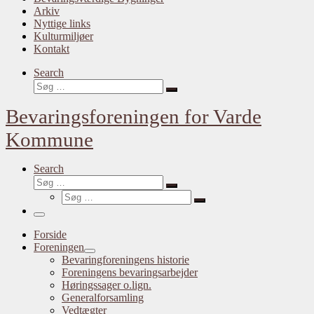
Arkiv
Nyttige links
Kulturmiljøer
Kontakt
Search
Søg
Søg
…
Bevaringsforeningen for Varde
Kommune
Search
Søg
Søg
Søg
…
Søg
…
Menu
Forside
Foreningen
Bevaringforeningens historie
Foreningens bevaringsarbejder
Høringssager o.lign.
Generalforsamling
Vedtægter