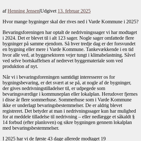
af
Henning Jensen
|
Udgivet
13. februar 2025
Hvor mange bygninger skal der rives ned i Varde Kommune i 2025?
Bevaringsforeningen har optalt de nedrivningssager vi har modtaget
i 2024. Det er blevet til i alt 123 sager. Nogle sager omfattede flere
bygninger på samme ejendom. Så hver tredje dag er der forsvundet
en bygning eller mere i Varde Kommune. Tankevækkende i en tid
hvor alle ved, at byggesektoren vejer tungt i klimabelastning. Såvel
ved selve bortskaffelsen af nedrevet byggemateriale som ved
produktion af nyt.
Når vi i bevaringsforeningen samtidigt interesserer os for
bygningsbevaring, er det svært at se på, at nogle af de bygninger,
der gives nedrivningstilladelser til, er udpegede som
bevaringsværdige i kommuneplan eller lokalplan. Herudover fjernes
i disse år flere sommerhuse. Sommerhuse som i Varde Kommune
ikke er underlagt bevaringsbestemmelser. De er aldrig blevet
registreret. Det betyder at man i nedrivningssager kun har mulighed
for at meddele tilladelse til nedrivning – eller nedlægge et såkaldt §
14 forbud (efter planloven) og sikre bygningen gennem lokalplan
med bevaringsbestemmelser.
I 2025 har vi de første 43 dage allerede modtaget 19