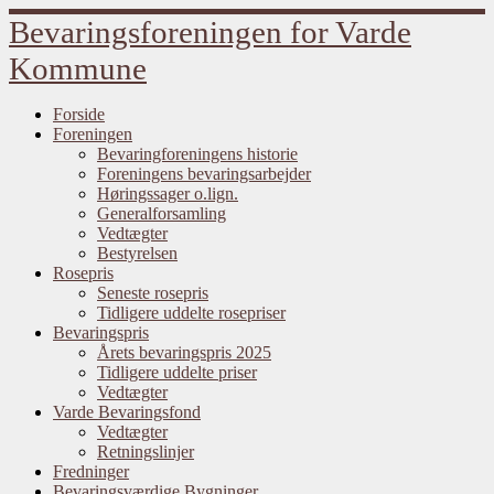
Fortsæt
Bevaringsforeningen for Varde
til
indhold
Kommune
Forside
Foreningen
Bevaringforeningens historie
Foreningens bevaringsarbejder
Høringssager o.lign.
Generalforsamling
Vedtægter
Bestyrelsen
Rosepris
Seneste rosepris
Tidligere uddelte rosepriser
Bevaringspris
Årets bevaringspris 2025
Tidligere uddelte priser
Vedtægter
Varde Bevaringsfond
Vedtægter
Retningslinjer
Fredninger
Bevaringsværdige Bygninger