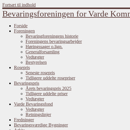
Fortsæt til indhold
Bevaringsforeningen for Varde Ko
Forside
Foreningen
Bevaringforeningens historie
Foreningens bevaringsarbejder
Høringssager o.lign.
Generalforsamling
Vedtægter
Bestyrelsen
Rosepris
Seneste rosepris
Tidligere uddelte rosepriser
Bevaringspris
Årets bevaringspris 2025
Tidligere uddelte priser
Vedtægter
Varde Bevaringsfond
Vedtægter
Retningslinjer
Fredninger
Bevaringsværdige Bygninger