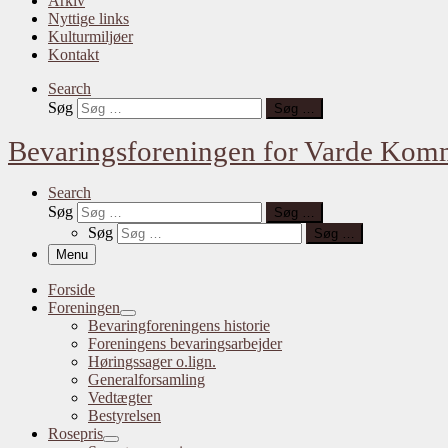
Arkiv
Nyttige links
Kulturmiljøer
Kontakt
Search
Søg
Søg …
Bevaringsforeningen for Varde Ko
Search
Søg
Søg …
Søg
Søg …
Menu
Forside
Foreningen
Bevaringforeningens historie
Foreningens bevaringsarbejder
Høringssager o.lign.
Generalforsamling
Vedtægter
Bestyrelsen
Rosepris