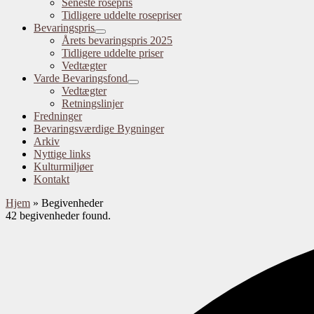
Seneste rosepris
Tidligere uddelte rosepriser
Bevaringspris
Årets bevaringspris 2025
Tidligere uddelte priser
Vedtægter
Varde Bevaringsfond
Vedtægter
Retningslinjer
Fredninger
Bevaringsværdige Bygninger
Arkiv
Nyttige links
Kulturmiljøer
Kontakt
Hjem
»
Begivenheder
42 begivenheder found.