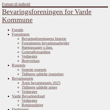
Fortsæt til indhold
Bevaringsforeningen for Varde
Kommune
Forside
Foreningen
Bevaringforeningens historie
Foreningens bevaringsarbejder
Høringssager o.lign.
Generalforsamling
Vedtægter
Bestyrelsen
Rosepris
Seneste rosepris
Tidligere uddelte rosepriser
Bevaringspris
Årets bevaringspris 2025
Tidligere uddelte priser
Vedtægter
Varde Bevaringsfond
Vedtægter
Retningslinjer
Fredninger