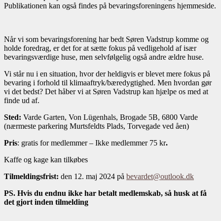
Publikationen kan også findes på bevaringsforeningens hjemmeside.
Når vi som bevaringsforening har bedt Søren Vadstrup komme og
holde foredrag, er det for at sætte fokus på vedligehold af især
bevaringsværdige huse, men selvfølgelig også andre ældre huse.
Vi står nu i en situation, hvor der heldigvis er blevet mere fokus på
bevaring i forhold til klimaaftryk/bæredygtighed. Men hvordan gør
vi det bedst? Det håber vi at Søren Vadstrup kan hjælpe os med at
finde ud af.
Sted:
Varde Garten, Von Lügenhals, Brogade 5B, 6800 Varde
(nærmeste parkering Murtsfeldts Plads, Torvegade ved åen)
Pris
: gratis for medlemmer – Ikke medlemmer 75 kr
.
Kaffe og kage kan tilkøbes
Tilmeldingsfrist:
den 12. maj 2024 på
bevardet@outlook.dk
PS. Hvis du endnu ikke har betalt medlemskab, så husk at få
det gjort inden tilmelding