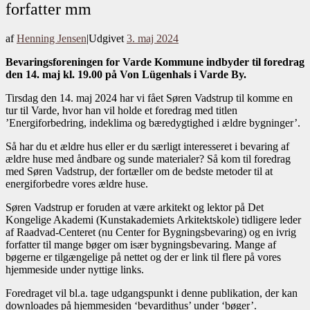
forfatter mm
af
Henning Jensen
|
Udgivet
3. maj 2024
Bevaringsforeningen for Varde Kommune indbyder til foredrag
den 14. maj kl. 19.00 på Von Lügenhals i Varde By.
Tirsdag den 14. maj 2024 har vi fået Søren Vadstrup til komme en
tur til Varde, hvor han vil holde et foredrag med titlen
’Energiforbedring, indeklima og bæredygtighed i ældre bygninger’.
Så har du et ældre hus eller er du særligt interesseret i bevaring af
ældre huse med åndbare og sunde materialer? Så kom til foredrag
med Søren Vadstrup, der fortæller om de bedste metoder til at
energiforbedre vores ældre huse.
Søren Vadstrup er foruden at være arkitekt og lektor på Det
Kongelige Akademi (Kunstakademiets Arkitektskole) tidligere leder
af Raadvad-Centeret (nu Center for Bygningsbevaring) og en ivrig
forfatter til mange bøger om især bygningsbevaring. Mange af
bøgerne er tilgængelige på nettet og der er link til flere på vores
hjemmeside under nyttige links.
Foredraget vil bl.a. tage udgangspunkt i denne publikation, der kan
downloades på hjemmesiden ‘bevardithus’ under ‘bøger’.